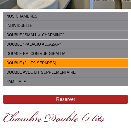
NOS CHAMBRES
INDIVIDUELLE
DOUBLE "SMALL & CHARMING"
DOUBLE "PALACIO ALCAZAR"
DOUBLE BALCON VUE GIRALDA
DOUBLE (2 LITS SÉPARÉS)
DOUBLE AVEC LIT SUPPLÉMENTAIRE
FAMILIALE
Réserver
Chambre Double (2 lits