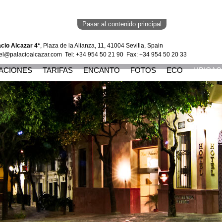
Pasar al contenido principal
acio Alcazar 4*
, Plaza de la Alianza, 11, 41004 Sevilla, Spain
el@palacioalcazar.com
Tel: +34 954 50 21 90 Fax: +34 954 50 20 33
TACIONES
TARIFAS
ENCANTO
FOTOS
ECO
UBICAC